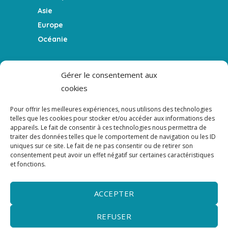
Asie
Europe
Océanie
FEATURES
Gérer le consentement aux
cookies
Le blog
La Team
Pour offrir les meilleures expériences, nous utilisons des technologies
Témoigner
telles que les cookies pour stocker et/ou accéder aux informations des
appareils. Le fait de consentir à ces technologies nous permettra de
Le podcast
traiter des données telles que le comportement de navigation ou les ID
uniques sur ce site. Le fait de ne pas consentir ou de retirer son
consentement peut avoir un effet négatif sur certaines caractéristiques
NEWSLETTER
et fonctions.
NEWSLETTER - Ne rien manquer de l'actualité
du podcast, du blog et des guides.
ACCEPTER
REFUSER