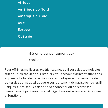
Afrique
Amérique du Nord
Amérique du Sud
Asie
Europe
Océanie
FEATURES
Gérer le consentement aux
cookies
Le blog
La Team
Pour offrir les meilleures expériences, nous utilisons des technologies
Témoigner
telles que les cookies pour stocker et/ou accéder aux informations des
appareils. Le fait de consentir à ces technologies nous permettra de
Le podcast
traiter des données telles que le comportement de navigation ou les ID
uniques sur ce site. Le fait de ne pas consentir ou de retirer son
consentement peut avoir un effet négatif sur certaines caractéristiques
NEWSLETTER
et fonctions.
NEWSLETTER - Ne rien manquer de l'actualité