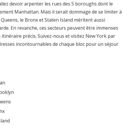
allez devoir arpenter les rues des 5 boroughs dont le
nement Manhattan. Mais il serait dommage de se limiter à
e Queens, le Bronx et Staten Island méritent aussi
tarde. En revanche, ces secteurs peuvent être immenses
 itinéraire précis. Suivez-nous et visitez New York par
adresses incontournables de chaque bloc pour un séjour
tan
ooklyn
ueens
nx
sland