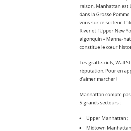
raison, Manhattan est L
dans la Grosse Pomme o
vous sur ce secteur. L’î
River et l’Upper New Yo
algonquin « Manna-hata » 
constitue le cœur histor
Les gratte-ciels, Wall S
réputation. Pour en appr
d’aimer marcher !
Manhattan compte pas m
5 grands secteurs :
Upper Manhattan ;
Midtown Manhattan 