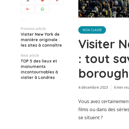
Previous article
NON CLASSÉ
Visiter New York de
Visiter 
manière originale :
les sites à connaître
: tout sa
Next article
TOP 5 des lieux et
monuments
borough
incontournables à
visiter à Londres
4 décembre 2023
6 min re
Vous avez certainement
films ou dans des série
se situent ?