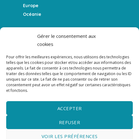
Europe
Océanie
FEATURES
Gérer le consentement aux
cookies
Le blog
La Team
Pour offrir les meilleures expériences, nous utilisons des technologies
Témoigner
telles que les cookies pour stocker et/ou accéder aux informations des
appareils. Le fait de consentir à ces technologies nous permettra de
Le podcast
traiter des données telles que le comportement de navigation ou les ID
uniques sur ce site. Le fait de ne pas consentir ou de retirer son
consentement peut avoir un effet négatif sur certaines caractéristiques
NEWSLETTER
et fonctions.
NEWSLETTER - Ne rien manquer de l'actualité
du podcast, du blog et des guides.
ACCEPTER
REFUSER
VOIR LES PRÉFÉRENCES