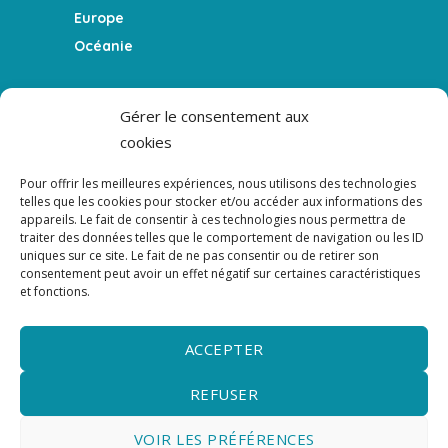
Europe
Océanie
FEATURES
Gérer le consentement aux
cookies
Le blog
La Team
Pour offrir les meilleures expériences, nous utilisons des technologies
Témoigner
telles que les cookies pour stocker et/ou accéder aux informations des
appareils. Le fait de consentir à ces technologies nous permettra de
Le podcast
traiter des données telles que le comportement de navigation ou les ID
uniques sur ce site. Le fait de ne pas consentir ou de retirer son
consentement peut avoir un effet négatif sur certaines caractéristiques
NEWSLETTER
et fonctions.
NEWSLETTER - Ne rien manquer de l'actualité
du podcast, du blog et des guides.
ACCEPTER
REFUSER
VOIR LES PRÉFÉRENCES