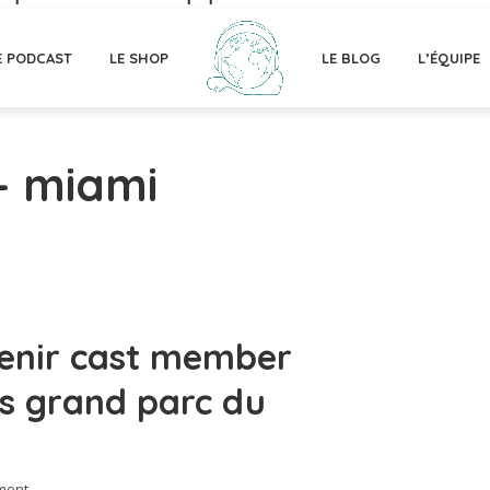
E PODCAST
LE SHOP
LE BLOG
L’ÉQUIPE
- miami
venir cast member
us grand parc du
ment