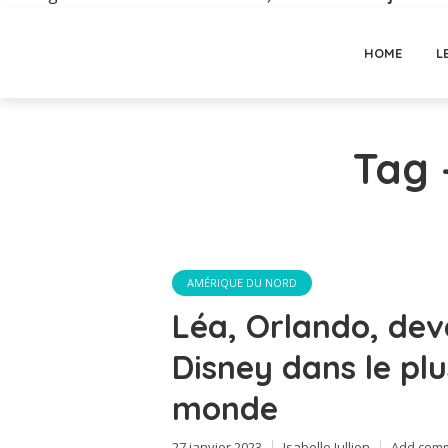
HOME
L
Tag 
AMÉRIQUE DU NORD
Léa, Orlando, de
Disney dans le pl
monde
27 janvier 2023
Isabelle Jullien
Add com