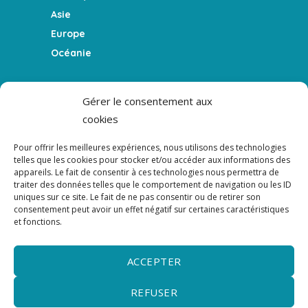
Asie
Europe
Océanie
FEATURES
Gérer le consentement aux
cookies
Le blog
La Team
Pour offrir les meilleures expériences, nous utilisons des technologies
Témoigner
telles que les cookies pour stocker et/ou accéder aux informations des
appareils. Le fait de consentir à ces technologies nous permettra de
Le podcast
traiter des données telles que le comportement de navigation ou les ID
uniques sur ce site. Le fait de ne pas consentir ou de retirer son
consentement peut avoir un effet négatif sur certaines caractéristiques
NEWSLETTER
et fonctions.
NEWSLETTER - Ne rien manquer de l'actualité
du podcast, du blog et des guides.
ACCEPTER
REFUSER