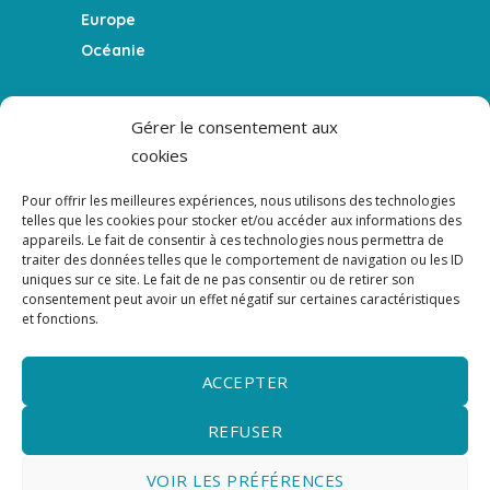
Europe
Océanie
FEATURES
Gérer le consentement aux
cookies
Le blog
La Team
Pour offrir les meilleures expériences, nous utilisons des technologies
Témoigner
telles que les cookies pour stocker et/ou accéder aux informations des
appareils. Le fait de consentir à ces technologies nous permettra de
Le podcast
traiter des données telles que le comportement de navigation ou les ID
uniques sur ce site. Le fait de ne pas consentir ou de retirer son
consentement peut avoir un effet négatif sur certaines caractéristiques
NEWSLETTER
et fonctions.
NEWSLETTER - Ne rien manquer de l'actualité
du podcast, du blog et des guides.
ACCEPTER
REFUSER
VOIR LES PRÉFÉRENCES